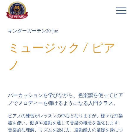
メ
ニ
ュ
キンダーガーテン
20 Jun
ー
を
ミュージック / ピア
開
く
ノ
パーカッションを学びながら、色楽譜を使ってピア
ノでメロディーを弾けるようになる入門クラス。
ピアノの練習がレッスンの中心となりますが、様々な打楽
器を使い、動きや運動を通して音楽の概念を強化します。
音楽的な理解、リズムを読む力、運動能力の基礎を身につ