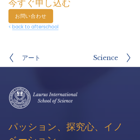
今すぐ申し込む  
お
お問い合わせ
問
い
< 
back to afterschool
合
わ
せ
に
アート
Science
前
次
ご
へ
の
記
入
ペ
の
ー
上
ジ
、
ご
興
味
を
パッション、探究心、イノ
お
知
ベーション