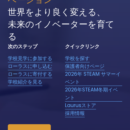
ら
せ
世界をより良く変える、
く
だ
未来のイノベーターを育て
さ
る
い
〰️
次のステップ
クイックリンク
学校見学に参加する
学校を探す
ローラスに申し込む
保護者向けページ
ローラスに寄付する
2026年 STEAM サマーイ
学校紹介を見る
ベント
2026年STEAM冬期イベ
ント
Laurusストア
採用情報