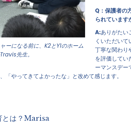
Q：保護者の
られています
A:
ありがたい
くいただいて
ャーになる前に、K2とY1のホーム
丁寧な関わり
avis先生。
を評価してい
ーマンスデー
、「やってきてよかったな」と改めて感じます。 
は？Marisa