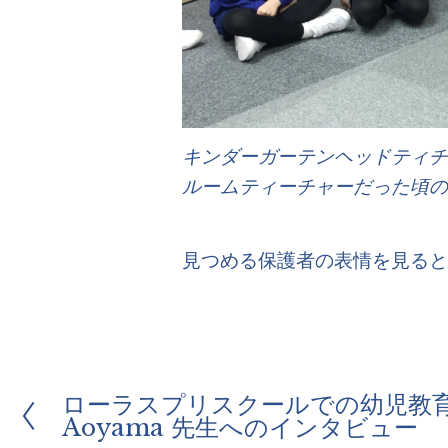
キンダーガーテンヘッドティチ
ルームティーチャーだった頃のTr
見つめる保護者の表情を見ると
ローラスプリスクールでの幼児教育と
前
Aoyama 先生へのインタビュー
へ