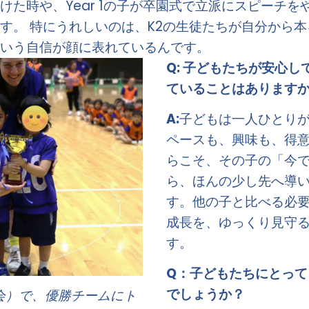
けた時や、Year 1の子が卒園式で立派にスピーチ
す。 特にうれしいのは、K2の生徒たちが自分から
いう自信が顔に表れているんです。 
Q: 
子どもたちが安心し
ていることはあります
A:
子どもは一人ひとり
ペースも、興味も、得
らこそ、その子の「今
ら、ほんの少し先へ導
す。他の子と比べる必
成長を、ゆっくり見守
す。
Q：
子どもたちにとって
でしょうか？
運動会）で、優勝チームにト