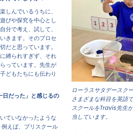
「楽しんでいるうちに、
。遊びや探究を中心とし
は自分で考え、試して、
ていきます。そのプロセ
大切だと思っています。
方に縛られすぎず、それ
もらっています。先生が
は子どもたちにも伝わり
ローラスサタデースクー
い一日だった」と感じるの
さまざまな科目を英語
スクールをTravis先
当しています。
づいていなかったような
 例えば、プリスクール