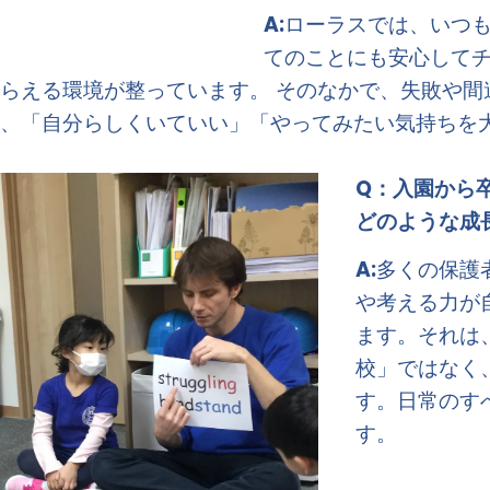
A:
ローラスでは、いつ
てのことにも安心して
らえる環境が整っています。 そのなかで、失敗や間
は、「自分らしくいていい」「やってみたい気持ちを
Q：
入園から
どのような成
A:
多くの保護
や考える力が
ます。それは
校」ではなく
す。日常のす
す。  