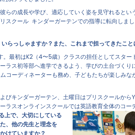
、彼らの成長や学び、適応していく姿を見守れるとい
リスクール  キンダーガーテンでの指導に転向しまし
長くいらっしゃますか？また、これまで担ってきたこ
。最初はK2（4〜5歳）クラスの担任としてスタートし
ローラス初等部へ進学できるよう、学びの土台づくり
キュラムコーディネーターも務め、子どもたちが楽しみ
よびキンダーガーテン、土曜日はプリスクールからYe
ーラスオンラインスクールでは英語教育全体のコーデ
る上で、大切にしている
また、他の先生と理念を
きかけていますか？