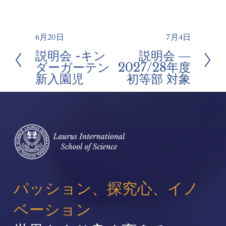
6月20日
7月4日
前
次
説明会 -キン
説明会 ―
へ
の
ダーガーテン
2027/28年度
ペ
新入園児
初等部 対象
ー
ジ
パッション、探究心、イノ
ベーション