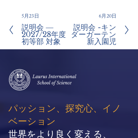
5月23日
6月20日
前
次
説明会 ―
説明会 -キン
へ
の
2027/28年度
ダーガーテン
ペ
初等部 対象
新入園児
ー
ジ
パッション、探究心、イノ
ベーション
世界をより良く変える、