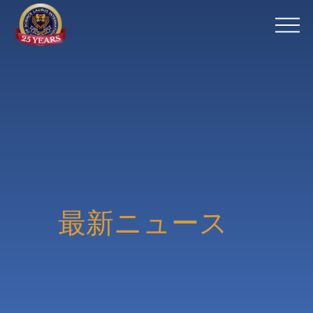
メ
ニ
ュ
ー
を
開
く
最新ニュース　