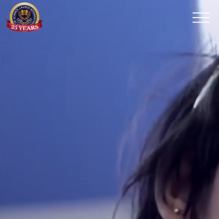
メ
ニ
ュ
ー
を
開
く