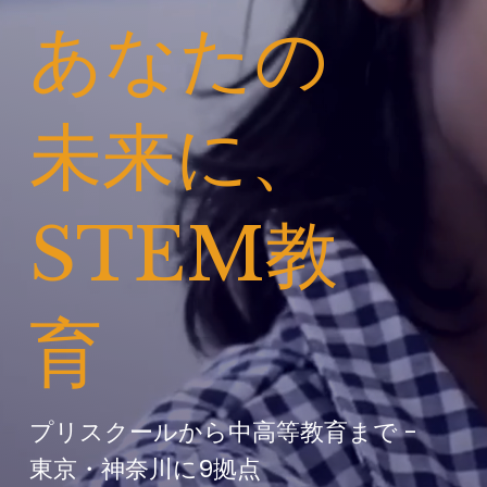
あなたの
未来に、
STEM教
育
プリスクールから中高等教育まで -
東京・神奈川に9拠点